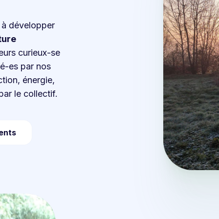
 à développer
ture
eurs curieux-se
sé-es par nos
tion, énergie,
ar le collectif.
ents