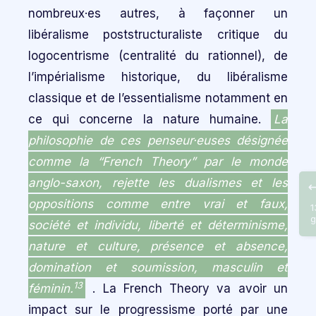
nombreux·es autres, à façonner un
libéralisme poststructuraliste critique du
logocentrisme (centralité du rationnel), de
l’impérialisme historique, du libéralisme
classique et de l’essentialisme notamment en
ce qui concerne la nature humaine.
La
philosophie de ces penseur·euses désignée
comme la “French Theory” par le monde
anglo-saxon, rejette les dualismes et les
oppositions comme entre vrai et faux,
1
g
société et individu, liberté et déterminisme,
nature et culture, présence et absence,
domination et soumission, masculin et
13
féminin.
. La French Theory va avoir un
impact sur le progressisme porté par une