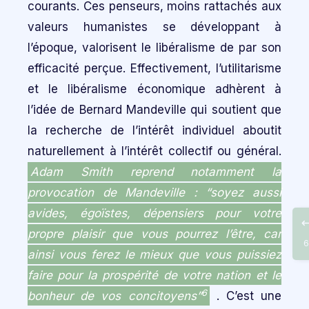
courants. Ces penseurs, moins rattachés aux
valeurs humanistes se développant à
l’époque, valorisent le libéralisme de par son
efficacité perçue. Effectivement, l’utilitarisme
et le libéralisme économique adhèrent à
l’idée de Bernard Mandeville qui soutient que
la recherche de l’intérêt individuel aboutit
naturellement à l’intérêt collectif ou général.
Adam Smith reprend notamment la
provocation de Mandeville : “soyez aussi
avides, égoïstes, dépensiers pour votre
propre plaisir que vous pourrez l’être, car
6
ainsi vous ferez le mieux que vous puissiez
faire pour la prospérité de votre nation et le
6
bonheur de vos concitoyens”
. C’est une