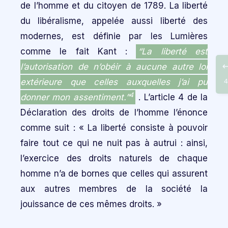
de l’homme et du citoyen de 1789. La liberté
du libéralisme, appelée aussi liberté des
modernes, est définie par les Lumières
comme le fait Kant :
“La liberté est
l’autorisation de n’obéir à aucune autre loi
extérieure que celles auxquelles j’ai pu
4
4
donner mon assentiment.”
. L’article 4 de la
Déclaration des droits de l’homme l’énonce
comme suit : « La liberté consiste à pouvoir
faire tout ce qui ne nuit pas à autrui : ainsi,
l’exercice des droits naturels de chaque
homme n’a de bornes que celles qui assurent
aux autres membres de la société la
jouissance de ces mêmes droits. »