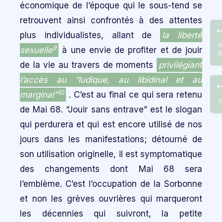
économique de l’époque qui le sous-tend se
retrouvent ainsi confrontés à des attentes
plus individualistes, allant de
la liberté
9
9
sexuelle
à une envie de profiter et de jouir
B
de la vie au travers de moments
privilégiant
l’accès au “ludique, au libidinal et au
10
marginal”
. C’est au final ce qui sera retenu
1
de Mai 68. “Jouir sans entrave” est le slogan
qui perdurera et qui est encore utilisé de nos
jours dans les manifestations; détourné de
son utilisation originelle, il est symptomatique
des changements dont Mai 68 sera
l’emblème. C’est l’occupation de la Sorbonne
et non les grèves ouvrières qui marqueront
les décennies qui suivront, la petite