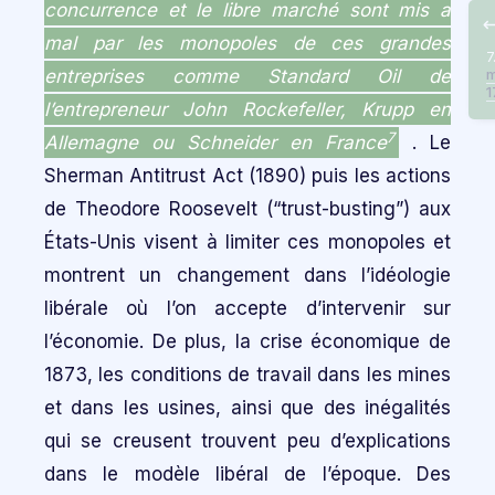
concurrence et le libre marché sont mis a
mal par les monopoles de ces grandes
7
entreprises comme Standard Oil de
m
1
l’entrepreneur John Rockefeller, Krupp en
7
Allemagne ou Schneider en France
. Le
Sherman Antitrust Act (1890) puis les actions
de Theodore Roosevelt (“trust-busting”) aux
États-Unis visent à limiter ces monopoles et
montrent un changement dans l’idéologie
libérale où l’on accepte d’intervenir sur
l’économie. De plus, la crise économique de
1873, les conditions de travail dans les mines
et dans les usines, ainsi que des inégalités
qui se creusent trouvent peu d’explications
dans le modèle libéral de l’époque. Des