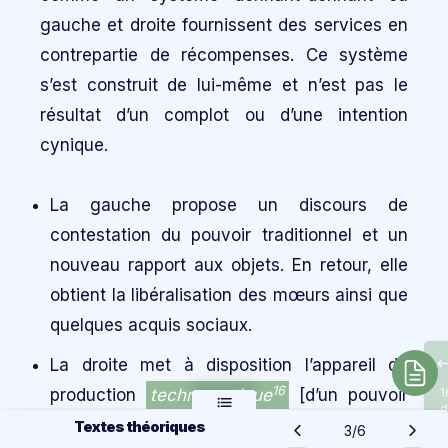
gauche et droite fournissent des services en
contrepartie de récompenses. Ce système
s’est construit de lui-même et n’est pas le
résultat d’un complot ou d’une intention
cynique.
La gauche propose un discours de
contestation du pouvoir traditionnel et un
nouveau rapport aux objets. En retour, elle
obtient la libéralisation des mœurs ainsi que
quelques acquis sociaux.
La droite met à disposition l’appareil de
16
production
technocratique
[d’un pouvoir
1
d
dépendant de, et structuré autour de la
Textes théoriques
p
3/6