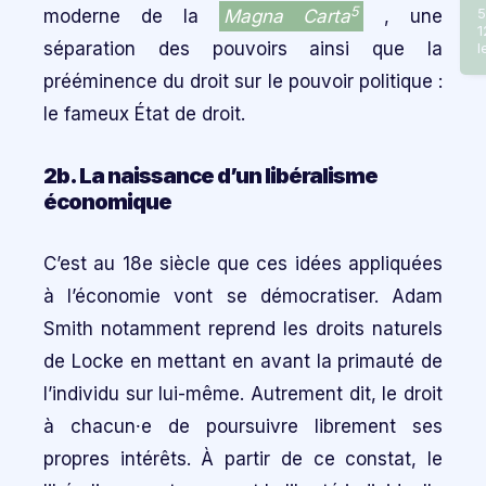
5
moderne de la
Magna Carta
, une
5
1
séparation des pouvoirs ainsi que la
l
prééminence du droit sur le pouvoir politique :
le fameux État de droit.
2b. La naissance d’un libéralisme
économique
C’est au 18e siècle que ces idées appliquées
à l’économie vont se démocratiser. Adam
Smith notamment reprend les droits naturels
de Locke en mettant en avant la primauté de
l’individu sur lui-même. Autrement dit, le droit
à chacun⸱e de poursuivre librement ses
propres intérêts. À partir de ce constat, le