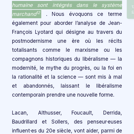
humaine sont intégrés dans le système
1
c
12
marchand
. Nous évoquons ce terme
également pour aborder l’analyse de Jean-
François Lyotard qui désigne au travers du
postmodernisme une ère où les récits
totalisants comme le marxisme ou les
compagnons historiques du libéralisme — la
modernité, le mythe du progrès, ou la foi en
la rationalité et la science — sont mis à mal
et abandonnés, laissant le libéralisme
contemporain prendre une nouvelle forme.
Lacan, Althusser, Foucault, Derrida,
Baudrillard et Sollers, des penseur·euses
influent·es du 20e siècle, vont aider, parmi de