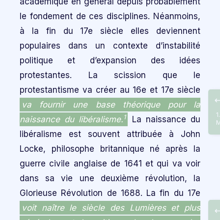
académique en général depuis probablement
le fondement de ces disciplines. Néanmoins,
à la fin du 17e siècle elles deviennent
populaires dans un contexte d’instabilité
politique et d’expansion des idées
protestantes. La scission que le
protestantisme va créer au 16e et 17e siècle
va fournir une base théorique pour la
1
1
naissance du libéralisme.
La naissance du
M
libéralisme est souvent attribuée à John
Locke, philosophe britannique né après la
guerre civile anglaise de 1641 et qui va voir
dans sa vie une deuxième révolution, la
Glorieuse Révolution de 1688. La fin du 17e
voit naître le siècle des Lumières et plus