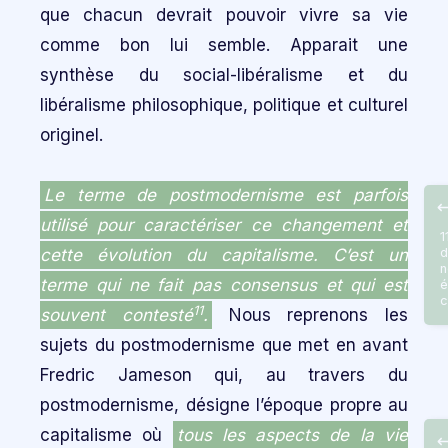
que chacun devrait pouvoir vivre sa vie
comme bon lui semble. Apparait une
synthèse du social-libéralisme et du
libéralisme philosophique, politique et culturel
originel.
Le terme de postmodernisme est parfois
utilisé pour caractériser ce changement et
1
cette évolution du capitalisme. C’est un
d
n
terme qui ne fait pas consensus et qui est
é
c
11
souvent contesté
.
Nous reprenons les
sujets du postmodernisme que met en avant
Fredric Jameson qui, au travers du
postmodernisme, désigne l’époque propre au
capitalisme où
tous les aspects de la vie