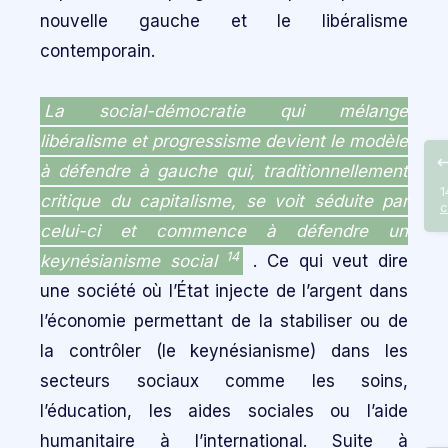
nouvelle gauche et le libéralisme
contemporain.
La social-démocratie qui mélange
libéralisme et progressisme devient le modèle
à défendre à gauche qui, traditionnellement
1
critique du capitalisme, se voit séduite par
c
celui-ci et commence à défendre un
14
keynésianisme social
. Ce qui veut dire
une société où l’État injecte de l’argent dans
l’économie permettant de la stabiliser ou de
la contrôler (le keynésianisme) dans les
secteurs sociaux comme les soins,
l’éducation, les aides sociales ou l’aide
humanitaire à l’international. Suite à