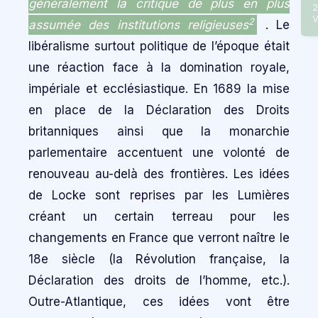
généralement la critique de plus en plus
2
V
2
assumée des institutions religieuses
. Le
libéralisme surtout politique de l’époque était
une réaction face à la domination royale,
impériale et ecclésiastique. En 1689 la mise
en place de la Déclaration des Droits
britanniques ainsi que la monarchie
parlementaire accentuent une volonté de
renouveau au-delà des frontières. Les idées
de Locke sont reprises par les Lumières
créant un certain terreau pour les
changements en France que verront naître le
18e siècle (la Révolution française, la
Déclaration des droits de l’homme, etc.).
Outre-Atlantique, ces idées vont être