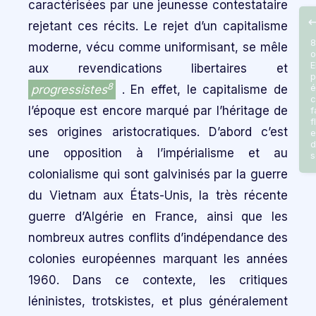
caractérisées par une jeunesse contestataire
rejetant ces récits. Le rejet d’un capitalisme
8
moderne, vécu comme uniformisant, se mêle
o
E
aux revendications libertaires et
p
8
progressistes
. En effet, le capitalisme de
é
c
l’époque est encore marqué par l’héritage de
f
f
ses origines aristocratiques. D’abord c’est
e
d
une opposition à l’impérialisme et au
s
colonialisme qui sont galvinisés par la guerre
du Vietnam aux États-Unis, la très récente
guerre d’Algérie en France, ainsi que les
nombreux autres conflits d’indépendance des
colonies européennes marquant les années
1960. Dans ce contexte, les critiques
léninistes, trotskistes, et plus généralement