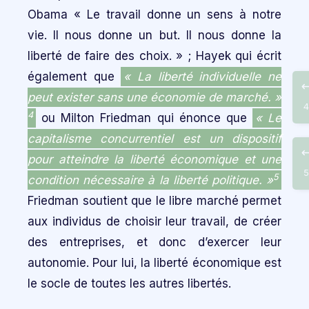
Obama « Le travail donne un sens à notre
vie. Il nous donne un but. Il nous donne la
liberté de faire des choix. » ; Hayek qui écrit
également que
« La liberté individuelle ne
peut exister sans une économie de marché. »
4
4
ou Milton Friedman qui énonce que
« Le
capitalisme concurrentiel est un dispositif
pour atteindre la liberté économique et une
5
5
condition nécessaire à la liberté politique. »
Friedman soutient que le libre marché permet
aux individus de choisir leur travail, de créer
des entreprises, et donc d’exercer leur
autonomie. Pour lui, la liberté économique est
le socle de toutes les autres libertés.