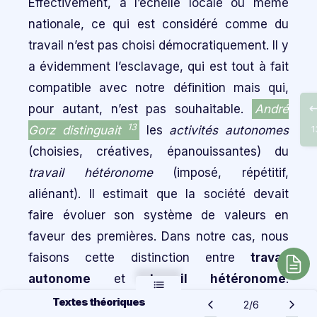
Effectivement, à l’échelle locale ou même
nationale, ce qui est considéré comme du
travail n’est pas choisi démocratiquement. Il y
a évidemment l’esclavage, qui est tout à fait
compatible avec notre définition mais qui,
pour autant, n’est pas souhaitable.
André
13
Gorz distinguait
les
activités autonomes
1
(choisies, créatives, épanouissantes) du
travail hétéronome
(imposé, répétitif,
aliénant). Il estimait que la société devait
faire évoluer son système de valeurs en
faveur des premières. Dans notre cas, nous
faisons cette distinction entre
travail
autonome
et
travail hétéronome
.
Effectivement, la définition ci-dessus ne
Textes théoriques
2/6