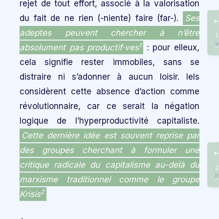
rejet de tout effort, associé à la valorisation
du fait de ne rien (-niente) faire (far-).
Ses
adeptes peuvent chercher à n’être
1
v
1
absolument pas productif·ves
: pour elleux,
cela signifie rester immobiles, sans se
distraire ni s’adonner à aucun loisir. Iels
considèrent cette absence d’action comme
révolutionnaire, car ce serait la négation
logique de l’hyperproductivité capitaliste.
Cette dernière idée est souvent reprise par
des groupes cherchant à formuler une
critique radicale du capitalisme au-delà du
2
h
marxisme traditionnel comme le groupe
2
Krisis