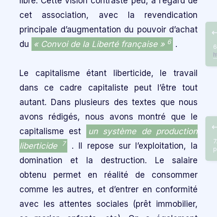
libre. Cette vision contraste peu, à l’égard de
cet association, avec la revendication
principale d’augmentation du pouvoir d’achat
6
du
« Convoi de la Liberté française »
.
6
h
Le capitalisme étant liberticide, le travail
dans ce cadre capitaliste peut l’être tout
autant. Dans plusieurs des textes que nous
avons rédigés, nous avons montré que le
capitalisme est
un système de production
7
7
liberticide
. Il repose sur l’exploitation, la
p
domination et la destruction. Le salaire
obtenu permet en réalité de consommer
comme les autres, et d’entrer en conformité
avec les attentes sociales (prêt immobilier,