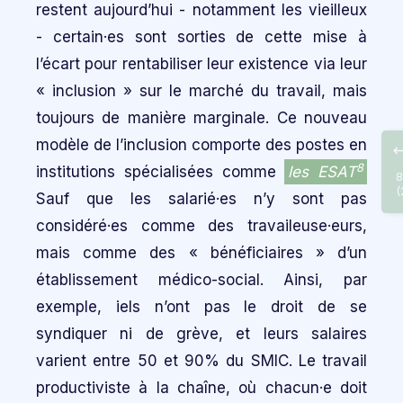
restent aujourd’hui - notamment les vieilleux
- certain·es sont sorties de cette mise à
l’écart pour rentabiliser leur existence via leur
« inclusion » sur le marché du travail, mais
toujours de manière marginale. Ce nouveau
modèle de l’inclusion comporte des postes en
8
institutions spécialisées comme
les ESAT
8
(
Sauf que les salarié·es n’y sont pas
considéré·es comme des travaileuse·eurs,
mais comme des « bénéficiaires » d’un
établissement médico-social. Ainsi, par
exemple, iels n’ont pas le droit de se
syndiquer ni de grève, et leurs salaires
varient entre 50 et 90% du SMIC. Le travail
productiviste à la chaîne, où chacun·e doit