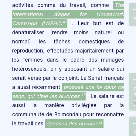
activités comme du travail, comme
The
International Wages for Housework
1
10
Campaign (IWFHC)
. Leur but est de
dénaturaliser [rendre moins naturel ou
normal] les tâches domestiques de
reproduction, effectuées majoritairement par
les femmes dans le cadre des mariages
hétérosexuels, en y apposant un salaire qui
serait versé par le conjoint. Le Sénat français
a aussi récemment
proposé une loi dans ce
1
a
11
sens, qui cible les divorces
. Le salaire est
t
t
aussi la manière privilégiée par la
communauté de Boimondau pour reconnaître
12
le travail des
épouses des ouvriers
1