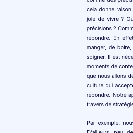
cela donne raison 
joie de vivre ? Où
précisions ? Comme
répondre. En effe
manger, de boire,
soigner. Il est néc
moments de contemp
que nous allons déf
culture qui accept
répondre. Notre ap
travers de stratégi
Par exemple, nous
D’ailleurs, peu 