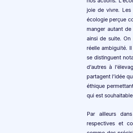
nos actions. L’éc
joie de vivre. Les
écologie perçue com
manger autant de v
ainsi de suite. On
réelle ambiguïté. 
se distinguent nota
d’autres à l’éleva
partagent l’idée qu
éthique permettant
qui est souhaitabl
Par ailleurs dan
respectives et co
comme des précisi