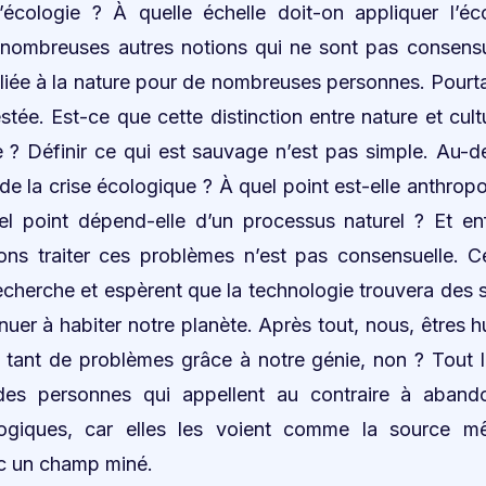
l’écologie ? À quelle échelle doit-on appliquer l’é
ombreuses autres notions qui ne sont pas consensuel
t liée à la nature pour de nombreuses personnes. Pourt
stée. Est-ce que cette distinction entre nature et cult
e ? Définir ce qui est sauvage n’est pas simple. Au-de
e de la crise écologique ? À quel point est-elle anthr
l point dépend-elle d’un processus naturel ? Et enf
ns traiter ces problèmes n’est pas consensuelle. C
recherche et espèrent que la technologie trouvera des 
nuer à habiter notre planète. Après tout, nous, êtres 
r tant de problèmes grâce à notre génie, non ? Tout 
 des personnes qui appellent au contraire à aban
ogiques, car elles les voient comme la source 
nc un champ miné.