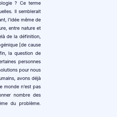
cologie ? Ce terme
les. Il semblerait
ant, l’idée même de
ure, entre nature et
là de la définition,
opogénique [de cause
in, la question de
ertaines personnes
solutions pour nous
humains, avons déjà
le monde n’est pas
donner nombre des
même du problème.