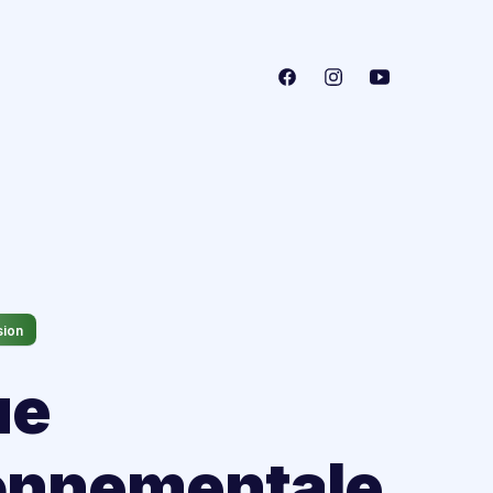
sion
ue
onnementale