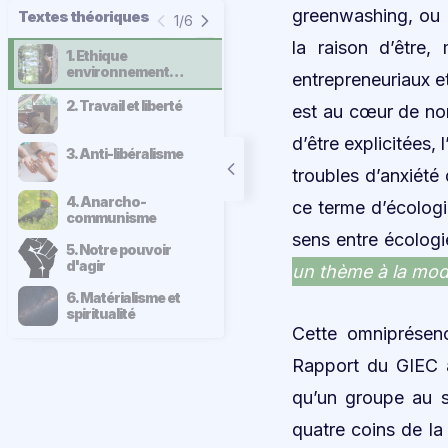
greenwashing, ou au
Textes théoriques
1/6
la raison d’être,
1. Ethique
environnementale
entrepreneuriaux et
2. Travail et liberté
est au cœur de nor
d’être explicitées,
3. Anti-libéralisme
troubles d’anxiété
4. Anarcho-
ce terme d’écologi
communisme
sens entre écologi
5. Notre pouvoir
d'agir
un thème à la mo
6. Matérialisme et
spiritualité
Cette omniprésenc
Rapport du GIEC a
qu’un groupe au s
quatre coins de la