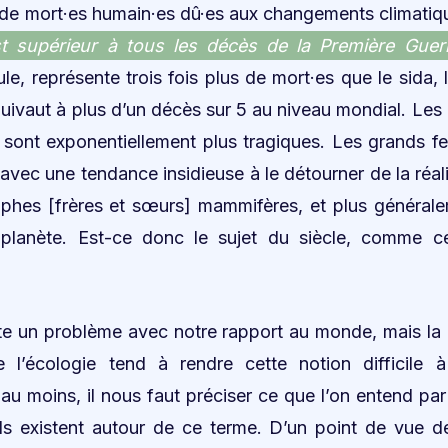
e mort·es humain·es dû·es aux changements climatique
 supérieur à tous les décès de la Première Guer
eule, représente trois fois plus de mort·es que le sida, 
uivaut à plus d’un décès sur 5 au niveau mondial. Les 
ont exponentiellement plus tragiques. Les grands feu
 avec une tendance insidieuse à le détourner de la réal
phes [frères et sœurs] mammifères, et plus générale
 planète. Est-ce donc le sujet du siècle, comme c
iste un problème avec notre rapport au monde, mais la
 l’écologie tend à rendre cette notion difficile à
au moins, il nous faut préciser ce que l’on entend par
s existent autour de ce terme. D’un point de vue de 