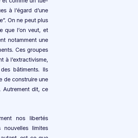
e et comme un tue-
ues à l’égard d’une
re”. On ne peut plus
e que l’on veut, et
itent notamment une
ements. Ces groupes
t à l’extractivisme,
 des bâtiments. Ils
re de construire une
. Autrement dit, ce
ment nos libertés
 nouvelles limites
autant, est-ce que