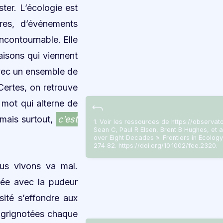
ster. L’écologie est
ires, d’événements
incontournable. Elle
aisons qui viennent
 avec un ensemble de
Certes, on retrouve
 mot qui alterne de
 mais surtout,
c’est
1. Voir les ressources de https://observa
Sean C, Paul R Elsen, Brent B Hughes, et 
over Eight Decades ». Frontiers in Ecology
274‑82. https://doi.org/10.1002/fee.2320.
ous vivons va mal.
lée avec la pudeur
ité s’effondre aux
t grignotées chaque