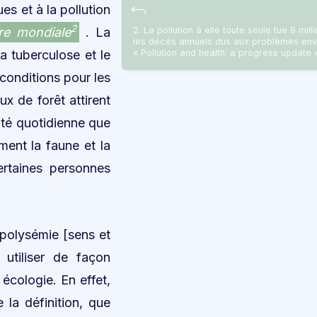
s et à la pollution
2
re mondiale
. La
2. La pollution à elle toute seule tue 9 m
les décès annuels dus aux problèmes envir
la tuberculose et le
« Pollution and health: a progress update 
conditions pour les
x de forêt attirent
ité quotidienne que
ment la faune et la
ertaines personnes
 polysémie [sens et
 utiliser de façon
 écologie. En effet,
la définition, que