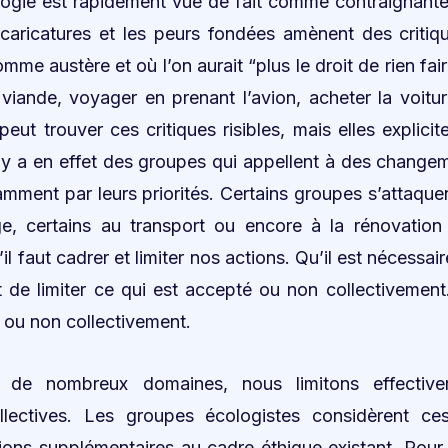
ologie est rapidement vue de fait comme contraignant
 caricatures et les peurs fondées amènent des critiq
me austère et où l’on aurait “plus le droit de rien fai
iande, voyager en prenant l’avion, acheter la voitur
 peut trouver ces critiques risibles, mais elles explic
Il y a en effet des groupes qui appellent à des chang
mment par leurs priorités. Certains groupes s’attaquen
ge, certains au transport ou encore à la rénovation
’il faut cadrer et limiter nos actions. Qu’il est nécessai
 de limiter ce qui est accepté ou non collectivement
e ou non collectivement.
s de nombreux domaines, nous limitons effective
llectives. Les groupes écologistes considèrent ces
ons supplémentaires au cadre éthique existant. Pour 